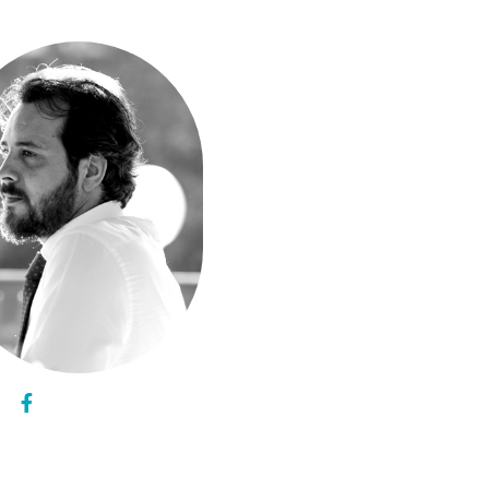
acebook
facebook
x
x