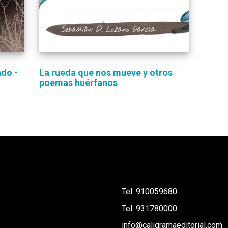
ado -
La rueda que nos mueve y otros
poemas huérfanos
Tel: 910059680 
Tel: 931780000
info@caligramaeditorial.com