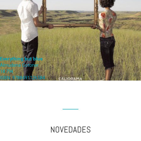
Everything but blue
Almudena Cotoner
18.79€
ISBN: 9788491126584
NOVEDADES