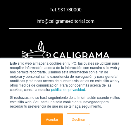
Tel: 931780000
info@caligramaeditorial.com
Este sitio web almacena cookies en tu PC, las cuales se utilizan para
recopilar información acerca de tu interacción con nuestro sitio web y
nos permite recordarte. Usamos esta información con el fin de
mejorar y personalizar tu experiencia de navegación y para generar
© 2026 CALIGRAMA EDITORIAL - Grupo Lantia
analíticas y métricas acerca de nuestros visitantes en este sitio web y
otros medios de comunicación. Para conocer más acerca de las
cookies, consulta nuestra
política de privacidad
.
Si rechazas, no se hará seguimiento de tu información cuando visites
este sitio web. Se usará una sola cookie en tu navegador para
recordar tu preferencia de que no se te haga seguimiento.
Aceptar
Declinar