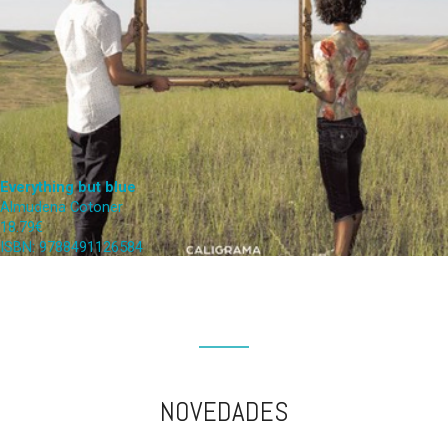
Everything but blue
Almudena Cotoner
18.79€
ISBN: 9788491126584
NOVEDADES