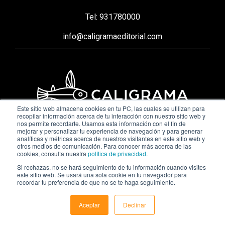
Tel: 931780000
info@caligramaeditorial.com
Este sitio web almacena cookies en tu PC, las cuales se utilizan para
recopilar información acerca de tu interacción con nuestro sitio web y
nos permite recordarte. Usamos esta información con el fin de
mejorar y personalizar tu experiencia de navegación y para generar
© 2026 CALIGRAMA EDITORIAL - Grupo Lantia
analíticas y métricas acerca de nuestros visitantes en este sitio web y
otros medios de comunicación. Para conocer más acerca de las
cookies, consulta nuestra
política de privacidad
.
Si rechazas, no se hará seguimiento de tu información cuando visites
este sitio web. Se usará una sola cookie en tu navegador para
recordar tu preferencia de que no se te haga seguimiento.
Aceptar
Declinar